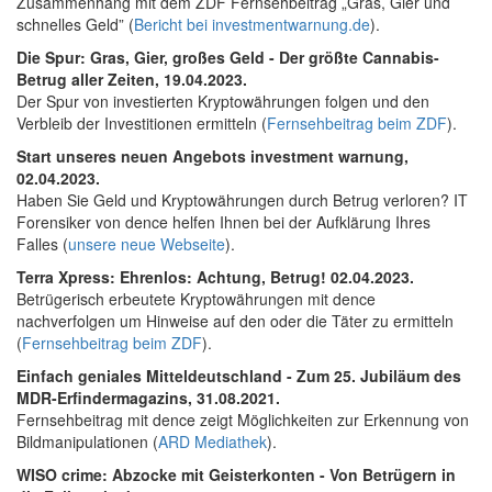
Zusammenhang mit dem ZDF Fernsehbeitrag „Gras, Gier und
schnelles Geld” (
Bericht bei investmentwarnung.de
).
Die Spur: Gras, Gier, großes Geld - Der größte Cannabis-
Betrug aller Zeiten, 19.04.2023.
Der Spur von investierten Kryptowährungen folgen und den
Verbleib der Investitionen ermitteln (
Fernsehbeitrag beim ZDF
).
Start unseres neuen Angebots investment warnung,
02.04.2023.
Haben Sie Geld und Kryptowährungen durch Betrug verloren? IT
Forensiker von dence helfen Ihnen bei der Aufklärung Ihres
Falles (
unsere neue Webseite
).
Terra Xpress: Ehrenlos: Achtung, Betrug! 02.04.2023.
Betrügerisch erbeutete Kryptowährungen mit dence
nachverfolgen um Hinweise auf den oder die Täter zu ermitteln
(
Fernsehbeitrag beim ZDF
).
Einfach geniales Mitteldeutschland - Zum 25. Jubiläum des
MDR-Erfindermagazins, 31.08.2021.
Fernsehbeitrag mit dence zeigt Möglichkeiten zur Erkennung von
Bildmanipulationen (
ARD Mediathek
).
WISO crime: Abzocke mit Geisterkonten - Von Betrügern in